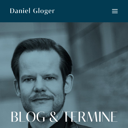
Home
Musiktheater
Lied
Konzert
Neue Musik
Kooperationen
Kurse
BLOG & TERMINE