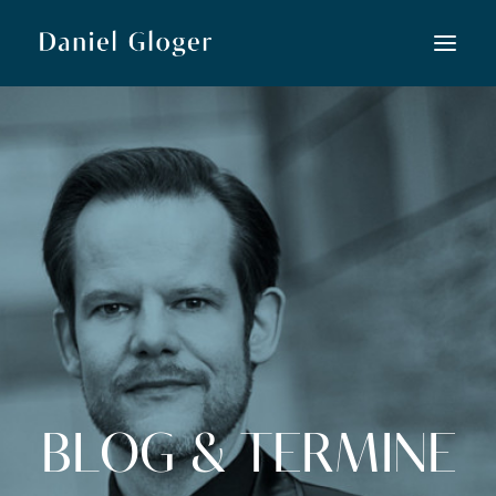
Home
Musiktheater
Lied
Konzert
Neue Musik
Kooperationen
Kurse
BLOG & TERMINE