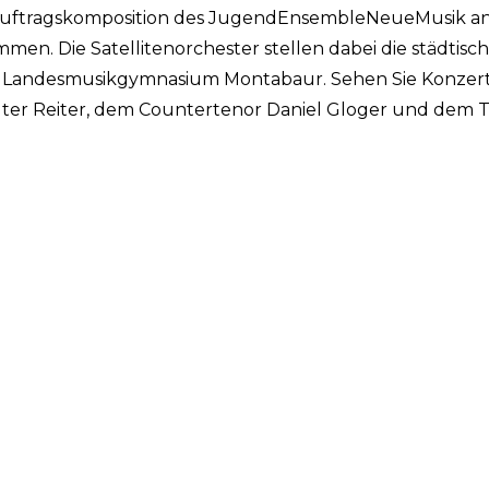
r Auftragskomposition des JugendEnsembleNeueMusik an 
n. Die Satellitenorchester stellen dabei die städtisch
 Landesmusikgymnasium Montabaur. Sehen Sie Konzerta
lter Reiter, dem Countertenor Daniel Gloger und dem T