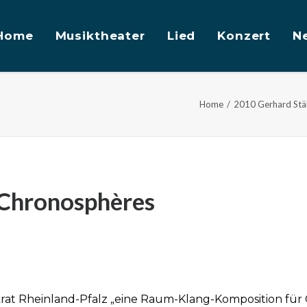
Home
Musiktheater
Lied
Konzert
N
Home
2010 Gerhard Stä
 Chronosphères
krat Rheinland-Pfalz „eine Raum-Klang-Komposition f