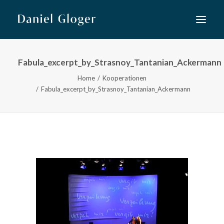
Fabula_excerpt_by_Strasnoy_Tantanian_Ackermann
Home
Home
Kooperationen
Musiktheater
Fabula_excerpt_by_Strasnoy_Tantanian_Ackermann
Lied
Konzert
Neue Musik
Kooperationen
Kurse