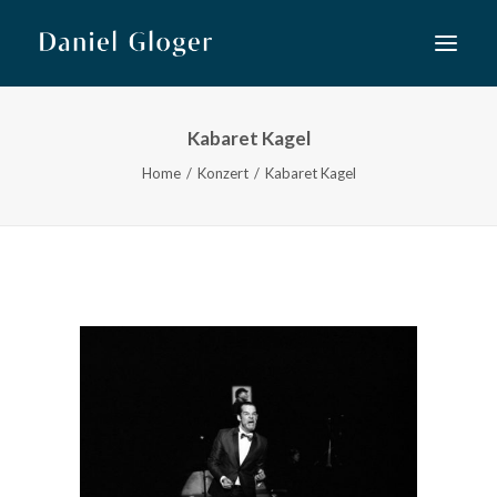
Kabaret Kagel
Home
Home
Konzert
Kabaret Kagel
Musiktheater
Lied
Konzert
Neue Musik
Kooperationen
Kurse